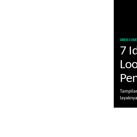
DRESS CODE
7 I
Loo
Pe
Tampilan
layaknya