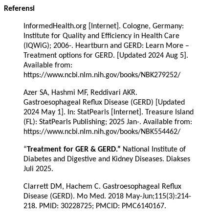
Referensi
InformedHealth.org [Internet]. Cologne, Germany:
Institute for Quality and Efficiency in Health Care
(IQWiG); 2006-. Heartburn and GERD: Learn More –
Treatment options for GERD. [Updated 2024 Aug 5].
Available from:
https://www.ncbi.nlm.nih.gov/books/NBK279252/
Azer SA, Hashmi MF, Reddivari AKR.
Gastroesophageal Reflux Disease (GERD) [Updated
2024 May 1]. In: StatPearls [Internet]. Treasure Island
(FL): StatPearls Publishing; 2025 Jan-. Available from:
https://www.ncbi.nlm.nih.gov/books/NBK554462/
“
Treatment for GER & GERD.”
National Institute of
Diabetes and Digestive and Kidney Diseases. Diakses
Juli 2025.
Clarrett DM, Hachem C. Gastroesophageal Reflux
Disease (GERD). Mo Med. 2018 May-Jun;115(3):214-
218. PMID: 30228725; PMCID: PMC6140167.