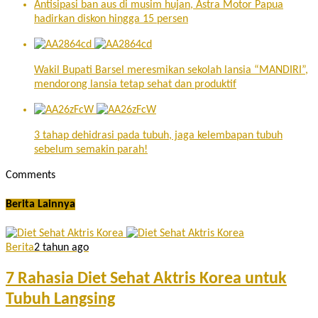
Antisipasi ban aus di musim hujan, Astra Motor Papua
hadirkan diskon hingga 15 persen
Wakil Bupati Barsel meresmikan sekolah lansia “MANDIRI”,
mendorong lansia tetap sehat dan produktif
3 tahap dehidrasi pada tubuh, jaga kelembapan tubuh
sebelum semakin parah!
Comments
Berita Lainnya
Berita
2 tahun ago
7 Rahasia Diet Sehat Aktris Korea untuk
Tubuh Langsing