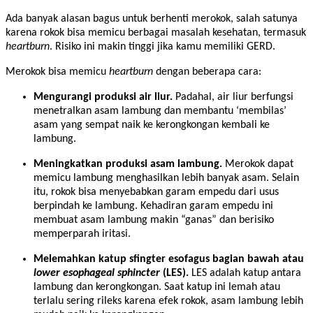
Ada banyak alasan bagus untuk berhenti merokok, salah satunya
karena rokok bisa memicu berbagai masalah kesehatan, termasuk
heartburn
. Risiko ini makin tinggi jika kamu memiliki GERD.
Merokok bisa memicu
heartburn
dengan beberapa cara:
Mengurangi produksi air liur.
Padahal, air liur berfungsi
menetralkan asam lambung dan membantu ‘membilas’
asam yang sempat naik ke kerongkongan kembali ke
lambung.
Meningkatkan produksi asam lambung.
Merokok dapat
memicu lambung menghasilkan lebih banyak asam. Selain
itu, rokok bisa menyebabkan garam empedu dari usus
berpindah ke lambung. Kehadiran garam empedu ini
membuat asam lambung makin “ganas” dan berisiko
memperparah iritasi.
Melemahkan katup sfingter esofagus bagian bawah atau
lower esophageal sphincter
(LES).
LES adalah katup antara
lambung dan kerongkongan. Saat katup ini lemah atau
terlalu sering rileks karena efek rokok, asam lambung lebih