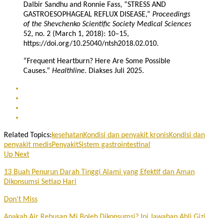
Dalbir Sandhu and Ronnie Fass, “STRESS AND
GASTROESOPHAGEAL REFLUX DISEASE,”
Proceedings
of the Shevchenko Scientific Society Medical Sciences
52, no. 2 (March 1, 2018): 10–15,
https://doi.org/10.25040/ntsh2018.02.010.
“Frequent Heartburn? Here Are Some Possible
Causes.”
Healthline
. Diakses Juli 2025.
Related Topics:
kesehatan
Kondisi dan penyakit kronis
Kondisi dan
penyakit medis
Penyakit
Sistem gastrointestinal
Up Next
13 Buah Penurun Darah Tinggi Alami yang Efektif dan Aman
Dikonsumsi Setiap Hari
Don't Miss
Apakah Air Rebusan Mi Boleh Dikonsumsi? Ini Jawaban Ahli Gizi