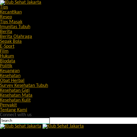
Tips
Kecantikan
Resep
Tips Masak
Imunitas Tubuh
Berita
Berita Olahraga
Sepak Bola
E-Sport
Film
Hukum
Biodata
Politik
Keuangan
Kesehatan
Obat Herbal
Survey Kesehatan Tubuh
Kesehatan Gigi
Kesehatan Mata
Kesehatan Kulit
Penyakit
Tentang Kami
Connect with us
Klub Sehat Jakarta
6 Cara Cegah Risiko Demensia bagi Gen-Z