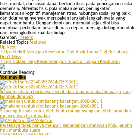
fisik, mental, dan sosial dapat berkontribusi pada pencegahan risiko
demensia. Aktivitas fisik, pola makan sehat, peningkatan
kemampuan kognitif, manajemen stres, hubungan sosial yang baik,
dan tidur yang nyenyak merupakan langkah-langkah nyata yang
dapat membantu. Dengan demikian, memulai sejak dini bisa
membuat perbedaan besar di masa depan, menjaga kebugaran otak
dan meningkatkan kualitas hidup.
Gambar:
FreePik
Related Topics:
featured
Up Next
7 Tips Efektif Menjaga Kesehatan Gigi Anak Tanpa Gigi Berlubang
Don't Miss
7 Tips Dokter Jaga Keseimbangan Tubuh di Tengah Kesibukan
Continue Reading
You may like
Solusi kesehatan berbiaya rendah dari tanaman obat keluarga yang
kembali diminati
5 kacang terbaik untuk diet, bantu mengenyangkan lebih lama dan
menurunkan berat badan
Persebaya tidak hanya mencari kemenangan melawan PSIS, pelatih
fisik membuka suara