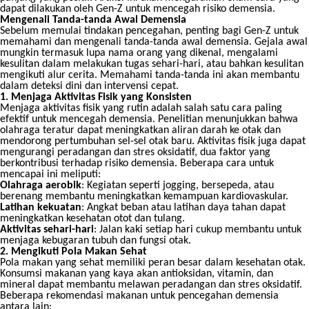
dapat dilakukan oleh Gen-Z untuk mencegah risiko demensia.
Mengenali Tanda-tanda Awal Demensia
Sebelum memulai tindakan pencegahan, penting bagi Gen-Z untuk
memahami dan mengenali tanda-tanda awal demensia. Gejala awal
mungkin termasuk lupa nama orang yang dikenal, mengalami
kesulitan dalam melakukan tugas sehari-hari, atau bahkan kesulitan
mengikuti alur cerita. Memahami tanda-tanda ini akan membantu
dalam deteksi dini dan intervensi cepat.
1. Menjaga Aktivitas Fisik yang Konsisten
Menjaga aktivitas fisik yang rutin adalah salah satu cara paling
efektif untuk mencegah demensia. Penelitian menunjukkan bahwa
olahraga teratur dapat meningkatkan aliran darah ke otak dan
mendorong pertumbuhan sel-sel otak baru. Aktivitas fisik juga dapat
mengurangi peradangan dan stres oksidatif, dua faktor yang
berkontribusi terhadap risiko demensia. Beberapa cara untuk
mencapai ini meliputi:
Olahraga aerobik
: Kegiatan seperti jogging, bersepeda, atau
berenang membantu meningkatkan kemampuan kardiovaskular.
Latihan kekuatan
: Angkat beban atau latihan daya tahan dapat
meningkatkan kesehatan otot dan tulang.
Aktivitas sehari-hari
: Jalan kaki setiap hari cukup membantu untuk
menjaga kebugaran tubuh dan fungsi otak.
2. Mengikuti Pola Makan Sehat
Pola makan yang sehat memiliki peran besar dalam kesehatan otak.
Konsumsi makanan yang kaya akan antioksidan, vitamin, dan
mineral dapat membantu melawan peradangan dan stres oksidatif.
Beberapa rekomendasi makanan untuk pencegahan demensia
antara lain: