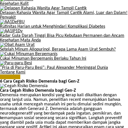
Kesehatan Kulit
Delapan Rahasia Wanita Agar Tampil Cantik Alami, Luar dan Dalam!
Penyakit
Rutinitas Harian untuk Menghindari Komplikasi Diabetes
Kadar Gula Darah Tinggi Bisa Picu Kebutaan Permanen dan Ancam
Kesehatan Mata Anda
Setelah Minum Allopurinol, Berapa Lama Asam Urat Sembuh?
Cukai Minuman Berpemanis Berlaku Tahun Ini
“Pria di Paru-Paru Besi”: Paul Alexander Meninggal Dunia
Tentang Kami
Kesehatan
6 Cara Cegah Risiko Demensia bagi Gen-Z
Cara Cegah Risiko Demensia bagi Gen-Z
Demensia merupakan kondisi yang kerap kali dikaitkan dengan
orang lanjut usia. Namun, penelitian recent menunjukkan bahwa
usaha untuk mencegah masalah ini perlu dimulai sedini mungkin,
termasuk oleh Generasi Z. Demensia adalah gangguan
neurodegeneratif yang berdampak pada ingatan, pemikiran, dan
kemampuan sosial seseorang secara signifikan. Langkah preventif
yang diambil pada usia muda dapat memberikan dampak jangka
panjang yang positif. Artikel ini akan menguraikan enam cara yang