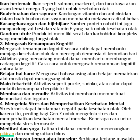
Ikan berlemak
: Ikan seperti salmon, mackerel, dan tuna kaya akan
asam lemak omega-3 yang baik untuk kesehatan otak.
Buah-buahan dan sayuran
: Kandungan vitamin dan antioksidan
dalam buah-buahan dan sayuran membantu melawan radikal bebas.
Kacang-kacangan dan biji-bijian
: Sumber protein nabati ini juga
mengandung zat besi dan vitamin E yang baik untuk kesehatan otak.
Gandum utuh
: Produk ini memiliki serat dan karbohidrat kompleks
yang mendukung fungsi otak.
3. Mengasah Kemampuan Kognitif
Mengasah kemampuan kognitif secara rutin dapat membantu
menjaga kesehatan otak dan mencegah demensia di kemudian hari.
Aktivitas yang menantang mental dapat membantu membangun
cadangan kognitif. Cara-cara untuk mengasah kemampuan kognitif
antara lain:
Belajar hal baru
: Menguasai bahasa asing atau belajar memainkan
alat musik dapat merangsang otak.
Main teka-teki
: Aktivitas seperti puzzle, sudoku, atau catur dapat
melatih kemampuan berpikir kritis.
Membaca dan menulis
: Aktivitas ini membantu memperkuat
komunikasi dan ingatan.
4. Mengelola Stres dan Memperhatikan Kesehatan Mental
Stres kronis dapat berdampak negatif pada kesehatan otak. Oleh
karena itu, penting bagi Gen-Z untuk mengelola stres dan
memperhatikan kesehatan mental mereka. Beberapa cara untuk
mengelola stres termasuk:
Meditasi dan yoga
: Latihan ini dapat membantu menenangkan
pikiran
dan meningkatkan fokus.
Bicara dengan teman atau konselor
: Berbicara tentang masalah