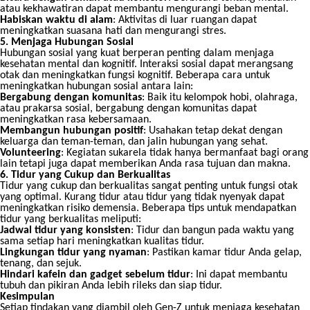
atau kekhawatiran dapat membantu mengurangi beban mental.
Habiskan waktu di alam
: Aktivitas di luar ruangan dapat
meningkatkan suasana hati dan mengurangi stres.
5. Menjaga Hubungan Sosial
Hubungan sosial yang kuat berperan penting dalam menjaga
kesehatan mental dan kognitif. Interaksi sosial dapat merangsang
otak dan meningkatkan fungsi kognitif. Beberapa cara untuk
meningkatkan hubungan sosial antara lain:
Bergabung dengan komunitas
: Baik itu kelompok hobi, olahraga,
atau prakarsa sosial, bergabung dengan komunitas dapat
meningkatkan rasa kebersamaan.
Membangun hubungan positif
: Usahakan tetap dekat dengan
keluarga dan teman-teman, dan jalin hubungan yang sehat.
Volunteering
: Kegiatan sukarela tidak hanya bermanfaat bagi orang
lain tetapi juga dapat memberikan Anda rasa tujuan dan makna.
6. Tidur yang Cukup dan Berkualitas
Tidur yang cukup dan berkualitas sangat penting untuk fungsi otak
yang optimal. Kurang tidur atau tidur yang tidak nyenyak dapat
meningkatkan risiko demensia. Beberapa tips untuk mendapatkan
tidur yang berkualitas meliputi:
Jadwal tidur yang konsisten
: Tidur dan bangun pada waktu yang
sama setiap hari meningkatkan kualitas tidur.
Lingkungan tidur yang nyaman
: Pastikan kamar tidur Anda gelap,
tenang, dan sejuk.
Hindari kafein dan gadget sebelum tidur
: Ini dapat membantu
tubuh dan pikiran Anda lebih rileks dan siap tidur.
Kesimpulan
Setiap tindakan yang diambil oleh Gen-Z untuk menjaga kesehatan