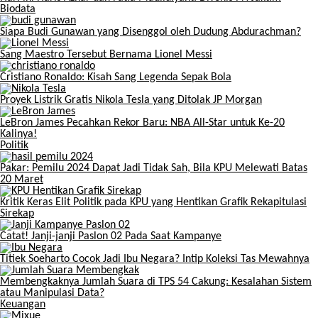
Biodata
Siapa Budi Gunawan yang Disenggol oleh Dudung Abdurachman?
Sang Maestro Tersebut Bernama Lionel Messi
Cristiano Ronaldo: Kisah Sang Legenda Sepak Bola
Proyek Listrik Gratis Nikola Tesla yang Ditolak JP Morgan
LeBron James Pecahkan Rekor Baru: NBA All-Star untuk Ke-20
Kalinya!
Politik
Pakar: Pemilu 2024 Dapat Jadi Tidak Sah, Bila KPU Melewati Batas
20 Maret
Kritik Keras Elit Politik pada KPU yang Hentikan Grafik Rekapitulasi
Sirekap
Catat! Janji-janji Paslon 02 Pada Saat Kampanye
Titiek Soeharto Cocok Jadi Ibu Negara? Intip Koleksi Tas Mewahnya
Membengkaknya Jumlah Suara di TPS 54 Cakung: Kesalahan Sistem
atau Manipulasi Data?
Keuangan