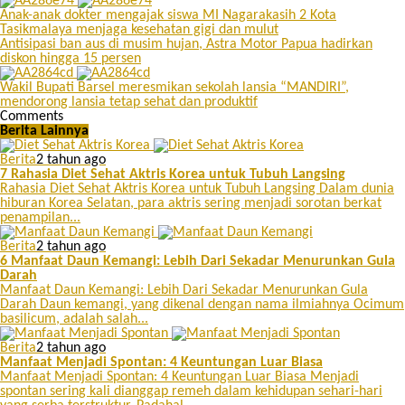
Anak-anak dokter mengajak siswa MI Nagarakasih 2 Kota
Tasikmalaya menjaga kesehatan gigi dan mulut
Antisipasi ban aus di musim hujan, Astra Motor Papua hadirkan
diskon hingga 15 persen
Wakil Bupati Barsel meresmikan sekolah lansia “MANDIRI”,
mendorong lansia tetap sehat dan produktif
Comments
Berita Lainnya
Berita
2 tahun ago
7 Rahasia Diet Sehat Aktris Korea untuk Tubuh Langsing
Rahasia Diet Sehat Aktris Korea untuk Tubuh Langsing Dalam dunia
hiburan Korea Selatan, para aktris sering menjadi sorotan berkat
penampilan...
Berita
2 tahun ago
6 Manfaat Daun Kemangi: Lebih Dari Sekadar Menurunkan Gula
Darah
Manfaat Daun Kemangi: Lebih Dari Sekadar Menurunkan Gula
Darah Daun kemangi, yang dikenal dengan nama ilmiahnya Ocimum
basilicum, adalah salah...
Berita
2 tahun ago
Manfaat Menjadi Spontan: 4 Keuntungan Luar Biasa
Manfaat Menjadi Spontan: 4 Keuntungan Luar Biasa Menjadi
spontan sering kali dianggap remeh dalam kehidupan sehari-hari