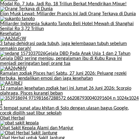
Modal Rp. 7 Juta, Jadi Rp. 18 Triliun Berkat Mendirikan Mixue!
Elon Musk Lewat: Miliarder Prancis Ini Jadi Orang Terkaya di Dunia
Miliarder Indonesia Sukanto Tanoto Beli Hotel Mewah di Shanghai
Senilai Rp 3,72 Triliun
Kesehatan
3 tahap dehidrasi pada tubuh, jaga kelembapan tubuh sebelum
semakin parah!
Gejala DBD sering menipu, pengalaman ibu di Kubu Raya ini
menjadi peringatan bagi orang tua
Ramalan zodiak Pisces hari Sabtu, 27 Juni 2026: Peluang rezeki
terbuka, kendalikan emosi dan jaga kesehatan
12 ramalan kesehatan zodiak hari ini Jumat 26 Juni 2026: Scorpio
olahraga, Pisces kurangi beban
5 tempat sunat atau khitan di Solo dengan ulasan bagus Google,
cocok dipilih saat libur sekolah
Obat Herbal
Obat Sakit Kepala Alami dan Manjur
Obat Herbal untuk Sakit Jantung