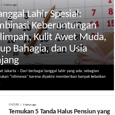
1 tahun ago
anggal Lahir Spesial:
mbinasi Keberuntungan
impah, Kulit Awet Muda,
up Bahagia, dan Usia
jang
at Jakarta – Dari berbagai tanggal lahir yang ada, sebagian
ulukan “istimewa” karena diyakini memberikan banyak kebaikan
.
CULTURE
1 tahun ago
Temukan 5 Tanda Halus Pensiun yang