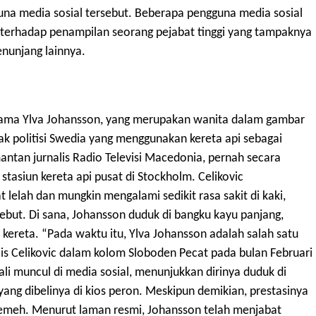
guna media sosial tersebut. Beberapa pengguna media sosial
terhadap penampilan seorang pejabat tinggi yang tampaknya
enunjang lainnya.
rnama Ylva Johansson, yang merupakan wanita dalam gambar
ak politisi Swedia yang menggunakan kereta api sebagai
antan jurnalis Radio Televisi Macedonia, pernah secara
stasiun kereta api pusat di Stockholm. Celikovic
elah dan mungkin mengalami sedikit rasa sakit di kaki,
sebut. Di sana, Johansson duduk di bangku kayu panjang,
reta. “Pada waktu itu, Ylva Johansson adalah salah satu
lis Celikovic dalam kolom Sloboden Pecat pada bulan Februari
ali muncul di media sosial, menunjukkan dirinya duduk di
ang dibelinya di kios peron. Meskipun demikian, prestasinya
emeh. Menurut laman resmi, Johansson telah menjabat