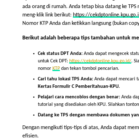
ada orang di rumah. Anda tetap bisa datang ke TP
meng-klik link berikut:
https://cekdptonline.kpu.go.
Nomor KTP Anda dan ketikkan langsung (bukan cop
Berikut adalah beberapa tips tambahan untuk m
Cek status DPT Anda:
Anda dapat mengecek status
untuk Cek DPT:
https://cekdptonline.kpu.go.id/
. S
nomor
KTP
dan tekan tombol pencarian.
Cari tahu lokasi TPS Anda:
Anda dapat mencari ta
Kertas Formulir C Pemberitahuan-KPU.
Pelajari cara mencoblos dengan benar:
Anda dap
tutorial yang disediakan oleh KPU. Silahkan tonton
Datang ke TPS dengan membawa dokumen yang l
Dengan mengikuti tips-tips di atas, Anda dapat me
efisien.