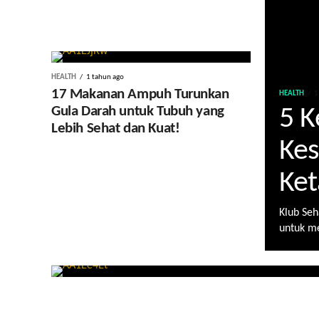
HEALTH
1 tahun ago
17 Makanan Ampuh Turunkan
HEALTH
1
Gula Darah untuk Tubuh yang
5 K
Lebih Sehat dan Kuat!
Kes
Ket
Klub Seh
untuk me