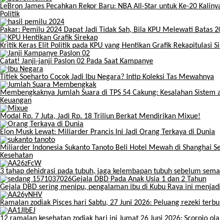
LeBron James Pecahkan Rekor Baru: NBA All-Star untuk Ke-20 Kaliny
Politik
Pakar: Pemilu 2024 Dapat Jadi Tidak Sah, Bila KPU Melewati Batas 
Kritik Keras Elit Politik pada KPU yang Hentikan Grafik Rekapitulasi S
Catat! Janji-janji Paslon 02 Pada Saat Kampanye
Titiek Soeharto Cocok Jadi Ibu Negara? Intip Koleksi Tas Mewahnya
Membengkaknya Jumlah Suara di TPS 54 Cakung: Kesalahan Sistem a
Keuangan
Modal Rp. 7 Juta, Jadi Rp. 18 Triliun Berkat Mendirikan Mixue!
Elon Musk Lewat: Miliarder Prancis Ini Jadi Orang Terkaya di Dunia
Miliarder Indonesia Sukanto Tanoto Beli Hotel Mewah di Shanghai Sen
Kesehatan
3 tahap dehidrasi pada tubuh, jaga kelembapan tubuh sebelum sema
Gejala DBD sering menipu, pengalaman ibu di Kubu Raya ini menjadi
Ramalan zodiak Pisces hari Sabtu, 27 Juni 2026: Peluang rezeki terb
12 ramalan kesehatan zodiak hari ini Jumat 26 Juni 2026: Scorpio ol