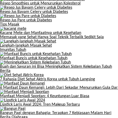
Resep Smoothies untuk Menurunkan Kolesterol
Resep Jus Bayam Celery untuk Diabetes
Resep Jus Pare untuk Diabetes
Tips Masak
Kacang Mete dan Manfaatnya untuk Kesehatan
Memasak yang Sehat Hanya Soal Teknik Terbalik Sedikit Saja
Langkah-langkah Masak Sehat
Imunitas Tubuh
Manfaat Buncis untuk Kesehatan Tubuh
Buah dan Sayuran ini Bisa Meningkatkan Sistem Kekebalan Tubuh
Berita
7 Rahasia Diet Sehat Aktris Korea untuk Tubuh Langsing
6 Manfaat Daun Kemangi: Lebih Dari Sekadar Menurunkan Gula Da
Manfaat Menjadi Spontan: 4 Keuntungan Luar Biasa
Lipstick Laris Awal 2024: Tren Makeup Terbaru
Bangun Pagi dengan Bahagia: Terapkan 7 Kebiasaan Malam Hari
Berita Olahraga