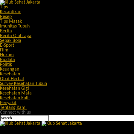
Tips
Kecantikan
Resep
Tips Masak
Imunitas Tubuh
Berita
Berita Olahraga
Sepak Bola
E-Sport
Film
Hukum
Biodata
Politik
Keuangan
Kesehatan
Obat Herbal
Survey Kesehatan Tubuh
Kesehatan Gigi
Kesehatan Mata
Kesehatan Kulit
Penyakit
Tentang Kami
Connect with us
Klub Sehat Jakarta
Ramalan Shio Anjing 15 Juli 2024: Kesehatan, Karier, Keuangan, P