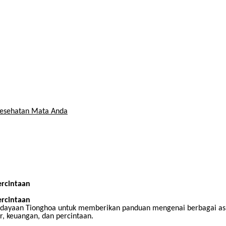
Kesehatan Mata Anda
ercintaan
ercintaan
budayaan Tionghoa untuk memberikan panduan mengenai berbagai aspe
, keuangan, dan percintaan.