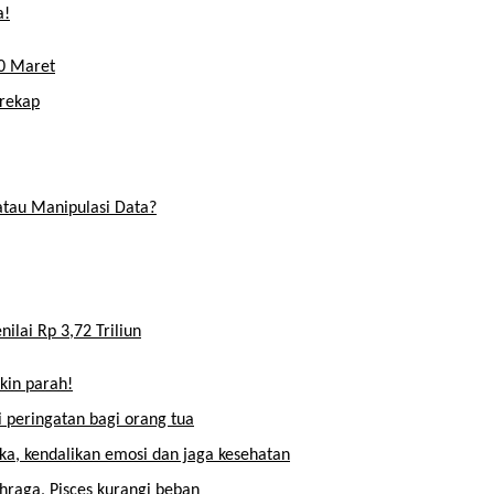
a!
20 Maret
irekap
tau Manipulasi Data?
ilai Rp 3,72 Triliun
kin parah!
 peringatan bagi orang tua
uka, kendalikan emosi dan jaga kesehatan
ahraga, Pisces kurangi beban