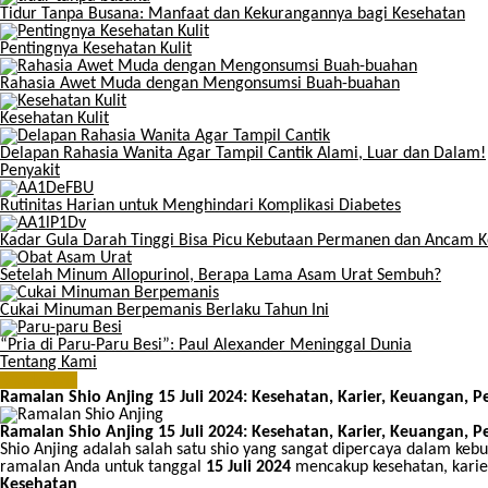
Tidur Tanpa Busana: Manfaat dan Kekurangannya bagi Kesehatan
Pentingnya Kesehatan Kulit
Rahasia Awet Muda dengan Mengonsumsi Buah-buahan
Kesehatan Kulit
Delapan Rahasia Wanita Agar Tampil Cantik Alami, Luar dan Dalam!
Penyakit
Rutinitas Harian untuk Menghindari Komplikasi Diabetes
Kadar Gula Darah Tinggi Bisa Picu Kebutaan Permanen dan Ancam 
Setelah Minum Allopurinol, Berapa Lama Asam Urat Sembuh?
Cukai Minuman Berpemanis Berlaku Tahun Ini
“Pria di Paru-Paru Besi”: Paul Alexander Meninggal Dunia
Tentang Kami
Kesehatan
Ramalan Shio Anjing 15 Juli 2024: Kesehatan, Karier, Keuangan, P
Ramalan Shio Anjing 15 Juli 2024: Kesehatan, Karier, Keuangan, P
Shio Anjing adalah salah satu shio yang sangat dipercaya dalam ke
ramalan Anda untuk tanggal
15 Juli 2024
mencakup kesehatan, karier
Kesehatan