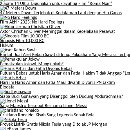
Xiaomi 14 Ultra Digunakan untuk Syuting Film “Roma Noir”
47 Meters Down: Terjebak di Kedalaman Laut dengan Hiu Ganas
Film Akhir 2023: No Hard Feelings
Aktor Christian Oliver Meninggal dalam Kecelakaan Pesawat
Sinopsis Film 10,000 BC
Hukum
Bantah Jual Aset Kebun Sawit di Inhu, Pakpahan: Yang Merasa Tertipu
Pemakzulan Jokowi, Mungkinkah?
Putusan Bebas untuk Haris Azhar dan Fatia, Hakim Tidak Anggap “L
Hari ini Haris Azhar dan Fatia Maulidiyanti Divonis PN Jaktim
Biodata
Siapa Budi Gunawan yang Disenggol oleh Dudung Abdurachman?
Sang Maestro Tersebut Bernama Lionel Messi
Cristiano Ronaldo: Kisah Sang Legenda Sepak Bola
Proyek Listrik Gratis Nikola Tesla yang Ditolak JP Morgan