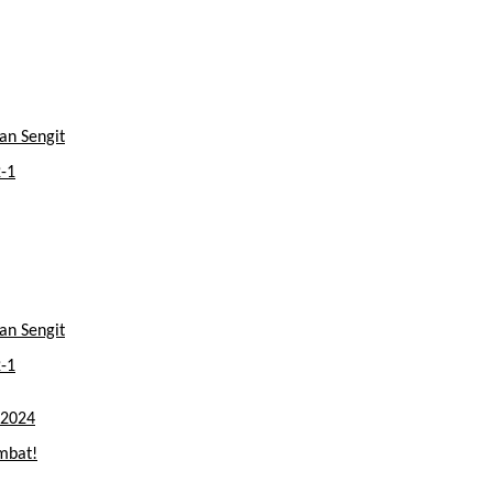
an Sengit
2-1
an Sengit
2-1
 2024
mbat!