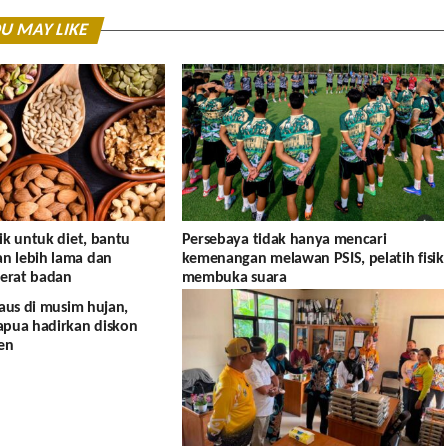
U MAY LIKE
ik untuk diet, bantu
Persebaya tidak hanya mencari
 lebih lama dan
kemenangan melawan PSIS, pelatih fisik
erat badan
membuka suara
 aus di musim hujan,
apua hadirkan diskon
en