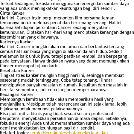
Terkait keuangan, fokuslah menggunakan energi dan sumber daya
yang ada untuk meningkatkan keuntungan bagi diri sendiri.
Cinta Kanker
Hari ini, Cancer ingin pergi menonton film bersama teman-
temannya untuk melepas penat dan bersenang-senang. Hal ini
karena kehidupan percintaan Cancer sedang mengalami
kemunduran. Ciptakan hari-hari yang menciptakan kenangan dengan
kegembiraan yang dibawanya.
Kariernya Kanker
Hari ini, Cancer mungkin akan melamun dan berfantasi tentang
semua hal luar biasa yang ingin dilakukan dalam hidup. Sedikit
melamun baik untuk jiwa, tetapi pastikan kembali dan berpegang
pada kenyataan. Hanya tindakan nyata yang dapat memungkinkan
Cancer mencapai tujuan karir.
Kesehatan Kanker
Tingkat stres kanker mungkin tinggi hari ini, sehingga membuat
seseorang mudah tersinggung. Coba tetap tenang. Hindari
menciptakan banyak masalah di rumah. Kesulitan dan masalah ini
bersifat sementara, jadi coba jangan memperparahnya.
Keuangan Kanker
Membangun kemitraan tidak akan memberikan hasil yang
menjanjikan. Meskipun telah merencanakan ini sejak lama, lebih
bijaksana untuk menunda pelaksanaannya.
Bisa jadi, mitra bisnis yang tidak sesuai secara profesional
berpotensi menyebabkan perselisihan di masa depan. Sebaliknya,
fokuskan energi Anda untuk memanfaatkan sumber daya yang ada
demi meningkatkan keuntungan bagi diri sendiri.
Related Topics:
gemini
Horoskop
kesehatan
pekerjaan dan