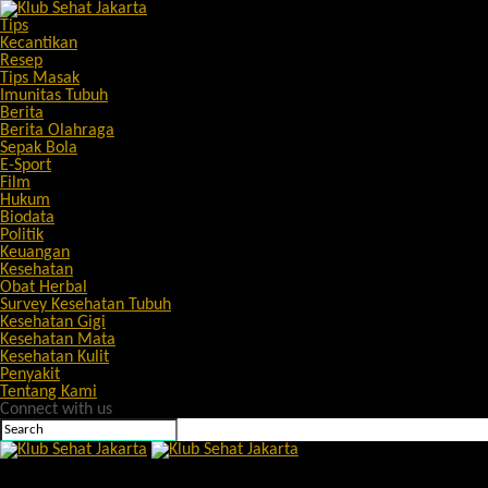
Tips
Kecantikan
Resep
Tips Masak
Imunitas Tubuh
Berita
Berita Olahraga
Sepak Bola
E-Sport
Film
Hukum
Biodata
Politik
Keuangan
Kesehatan
Obat Herbal
Survey Kesehatan Tubuh
Kesehatan Gigi
Kesehatan Mata
Kesehatan Kulit
Penyakit
Tentang Kami
Connect with us
Klub Sehat Jakarta
Ramalan zodiak Gemini dan Cancer 12 Mei 2026: Mulai dari cinta,