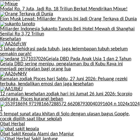
Modal Rp. 7 Juta, Jadi Rp. 18 Triliun Berkat Mendirikan Mixue!
Elon Musk Lewat: Miliarder Prancis Ini Jadi Orang Terkaya di Dunia
Miliarder Indonesia Sukanto Tanoto Beli Hotel Mewah di Shanghai
Senilai Rp 3,72 Triliun
Kesehatan
3 tahap dehidrasi pada tubuh, jaga kelembapan tubuh sebelum
semakin parah!
Gejala DBD sering menipu, pengalaman ibu di Kubu Raya ini
menjadi peringatan bagi orang tua
Ramalan zodiak Pisces hari Sabtu, 27 Juni 2026: Peluang rezeki
terbuka, kendalikan emosi dan jaga kesehatan
12 ramalan kesehatan zodiak hari ini Jumat 26 Juni 2026: Scorpio
olahraga, Pisces kurangi beban
5 tempat sunat atau khitan di Solo dengan ulasan bagus Google,
cocok dipilih saat libur sekolah
Obat Herbal
Obat Sakit Kepala Alami dan Manjur