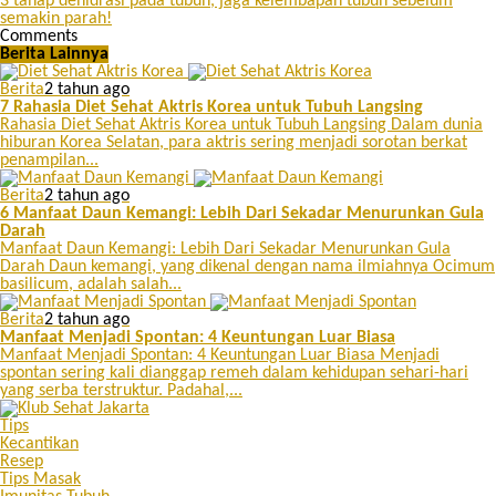
3 tahap dehidrasi pada tubuh, jaga kelembapan tubuh sebelum
semakin parah!
Comments
Berita Lainnya
Berita
2 tahun ago
7 Rahasia Diet Sehat Aktris Korea untuk Tubuh Langsing
Rahasia Diet Sehat Aktris Korea untuk Tubuh Langsing Dalam dunia
hiburan Korea Selatan, para aktris sering menjadi sorotan berkat
penampilan...
Berita
2 tahun ago
6 Manfaat Daun Kemangi: Lebih Dari Sekadar Menurunkan Gula
Darah
Manfaat Daun Kemangi: Lebih Dari Sekadar Menurunkan Gula
Darah Daun kemangi, yang dikenal dengan nama ilmiahnya Ocimum
basilicum, adalah salah...
Berita
2 tahun ago
Manfaat Menjadi Spontan: 4 Keuntungan Luar Biasa
Manfaat Menjadi Spontan: 4 Keuntungan Luar Biasa Menjadi
spontan sering kali dianggap remeh dalam kehidupan sehari-hari
yang serba terstruktur. Padahal,...
Tips
Kecantikan
Resep
Tips Masak