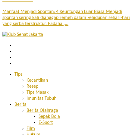
Manfaat Menjadi Spontan: 4 Keuntungan Luar Biasa Menjadi
spontan sering kali dianggap remeh dalam kehidupan sehari-hari
yang serba terstruktur. Padahal,...
Tips
Kecantikan
Resep
Tips Masak
Imunitas Tubuh
Berita
Berita Olahraga
Sepak Bola
E-Sport
Film
Hukum